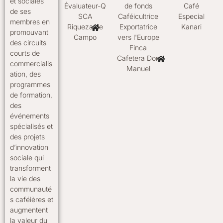
et sociales
Évaluateur-Q
de fonds
Café
de ses
SCA
Caféicultrice
Especial
membres en
Riqueza de
Exportatrice
Kanari
promouvant
Campo
vers l'Europe
des circuits
Finca
courts de
Cafetera Don
commercialis
Manuel
ation, des
programmes
de formation,
des
événements
spécialisés et
des projets
d’innovation
sociale qui
transforment
la vie des
communauté
s caféières et
augmentent
la valeur du