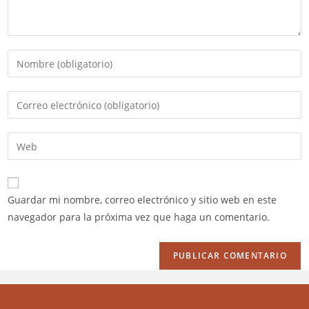
Introduce
tu
nombre
Introduce
o
tu
nombre
dirección
Introduce
de
de
la
usuario
correo
URL
para
electrónico
de
comentar
Guardar mi nombre, correo electrónico y sitio web en este
para
tu
navegador para la próxima vez que haga un comentario.
comentar
web
(opcional)