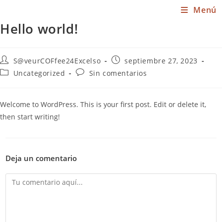
Saltar
Menú
al
Hello world!
contenido
Autor
Publicación
S@veurCOFfee24Excelso
septiembre 27, 2023
de
de
Categoría
Comentarios
Uncategorized
Sin comentarios
la
la
de
de
entrada:
entrada:
la
la
entrada:
entrada:
Welcome to WordPress. This is your first post. Edit or delete it,
then start writing!
Deja un comentario
Comentario