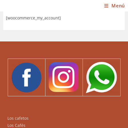
Saltar
Menú
al
contenido
[woocommerce_my_account]
Los cafetos
Los Cafés